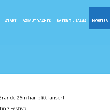
START
AZIMUT YACHTS
BÅTER TIL SALGS
NYHETER
Grande 26m har blitt lansert.
ng Festival.