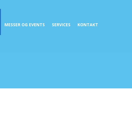
+47 90 66 66 77
STAVANGER - OSLO
MESSER OG EVENTS
SERVICES
KONTAKT