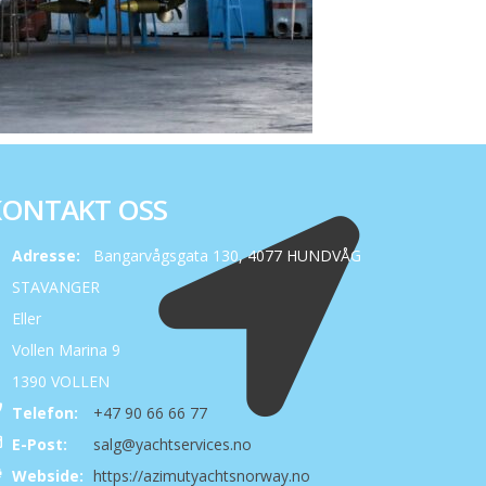
KONTAKT OSS
Adresse:
Bangarvågsgata 130, 4077 HUNDVÅG
STAVANGER
Eller
Vollen Marina 9
1390 VOLLEN
Telefon:
+47 90 66 66 77
E-Post:
salg@yachtservices.no
Webside:
https://azimutyachtsnorway.no